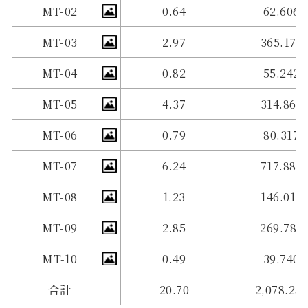
MT-02
0.64
62.606
MT-03
2.97
365.174
MT-04
0.82
55.242
MT-05
4.37
314.863
MT-06
0.79
80.317
MT-07
6.24
717.887
MT-08
1.23
146.018
MT-09
2.85
269.787
MT-10
0.49
39.740
合計
20.70
2,078.25